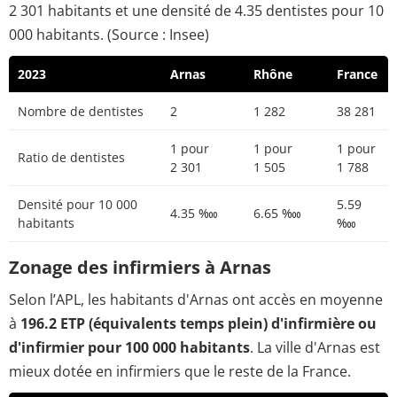
2 301 habitants et une densité de 4.35 dentistes pour 10
000 habitants. (Source : Insee)
2023
Arnas
Rhône
France
Nombre de dentistes
2
1 282
38 281
1 pour
1 pour
1 pour
Ratio de dentistes
2 301
1 505
1 788
Densité pour 10 000
5.59
4.35 ‱
6.65 ‱
habitants
‱
Zonage des infirmiers à Arnas
Selon l’APL, les habitants d'Arnas ont accès en moyenne
à
196.2 ETP (équivalents temps plein) d'infirmière ou
d'infirmier pour 100 000 habitants
. La ville d'Arnas est
mieux dotée en infirmiers que le reste de la France.