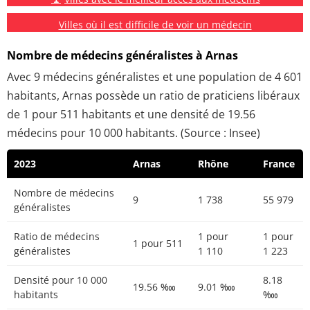
Villes où il est difficile de voir un médecin
Nombre de médecins généralistes à Arnas
Avec 9 médecins généralistes et une population de 4 601
habitants, Arnas possède un ratio de praticiens libéraux
de 1 pour 511 habitants et une densité de 19.56
médecins pour 10 000 habitants. (Source : Insee)
2023
Arnas
Rhône
France
Nombre de médecins
9
1 738
55 979
généralistes
Ratio de médecins
1 pour
1 pour
1 pour 511
généralistes
1 110
1 223
Densité pour 10 000
8.18
19.56 ‱
9.01 ‱
habitants
‱