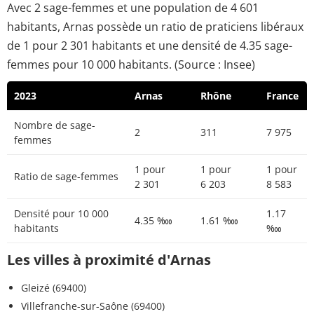
Avec 2 sage-femmes et une population de 4 601
habitants, Arnas possède un ratio de praticiens libéraux
de 1 pour 2 301 habitants et une densité de 4.35 sage-
femmes pour 10 000 habitants. (Source : Insee)
2023
Arnas
Rhône
France
Nombre de sage-
2
311
7 975
femmes
1 pour
1 pour
1 pour
Ratio de sage-femmes
2 301
6 203
8 583
Densité pour 10 000
1.17
4.35 ‱
1.61 ‱
habitants
‱
Les villes à proximité d'Arnas
Gleizé (69400)
Villefranche-sur-Saône (69400)