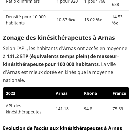
Ratio d'infirmiers
1 pour 920
1 pour 768
688
Densité pour 10 000
14.53
10.87 ‱
13.02 ‱
habitants
‱
Zonage des kinésithérapeutes à Arnas
Selon l’APL, les habitants d'Arnas ont accès en moyenne
à
141.2 ETP (équivalents temps plein) de masseur-
kinésithérapeute pour 100 000 habitants
. La ville
d'Arnas est mieux dotée en kinés que la moyenne
nationale.
2023
Arnas
Rhône
France
APL des
141.18
94.8
75.69
kinésithérapeutes
Evolution de l’accès aux kinésithérapeutes à Arnas