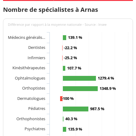
Nombre de spécialistes à Arnas
Différence par rapport à la moyenne nationale - Source : Insee
Médecins généralis…
139.1 %
Dentistes
-22.2 %
Infirmiers
-25.2 %
Kinésithérapeutes
107.7 %
Ophtalmologues
1279.4 %
Orthoptistes
1348.9 %
Dermatologues
-100 %
Pédiatres
987.5 %
Orthophonistes
40.3 %
Psychiatres
135.9 %