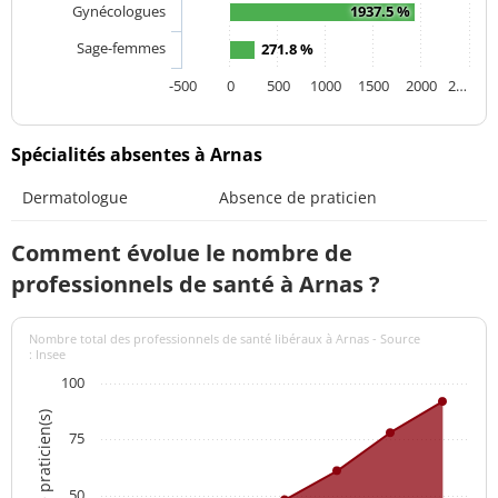
Gynécologues
1937.5 %
Sage-femmes
271.8 %
-500
0
500
1000
1500
2000
2…
Spécialités absentes à Arnas
Dermatologue
Absence de praticien
Comment évolue le nombre de
professionnels de santé à Arnas ?
Nombre total des professionnels de santé libéraux à Arnas - Source
: Insee
100
Nombre de praticien(s)
75
50