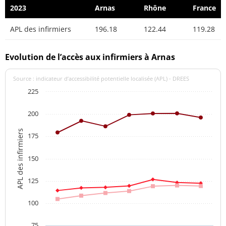
2023
Arnas
Rhône
France
APL des infirmiers
196.18
122.44
119.28
Evolution de l’accès aux infirmiers à Arnas
Source : indicateur d’accessibilité potentielle localisée (APL) - DREES
225
200
APL des infirmiers
175
150
125
100
75