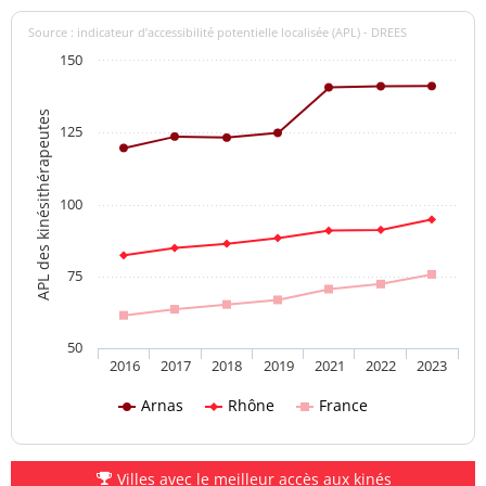
Source : indicateur d’accessibilité potentielle localisée (APL) - DREES
150
APL des kinésithérapeutes
125
100
75
50
2016
2017
2018
2019
2021
2022
2023
Arnas
Rhône
France
Villes avec le meilleur accès aux kinés