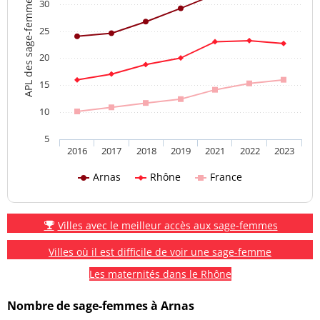
APL des sage-femmes
30
25
20
15
10
5
2016
2017
2018
2019
2021
2022
2023
Arnas
Rhône
France
Villes avec le meilleur accès aux sage-femmes
Villes où il est difficile de voir une sage-femme
Les maternités dans le Rhône
Nombre de sage-femmes à Arnas