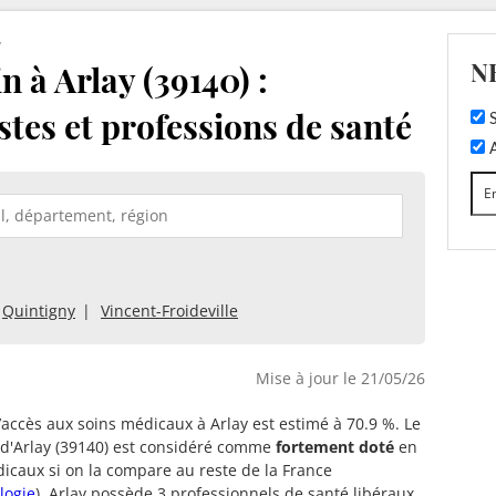
y
N
 à Arlay (39140) :
stes et professions de santé
S
A
Quintigny
Vincent-Froideville
Mise à jour le 21/05/26
d’accès aux soins médicaux à Arlay est estimé à 70.9 %. Le
e d'Arlay (39140) est considéré comme
fortement doté
en
icaux si on la compare au reste de la France
logie
). Arlay possède 3 professionnels de santé libéraux