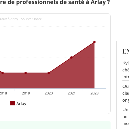
 de professionnels de santé à Arlay ?
aux à Arlay - Source : Insee
E
Kyl
ché
int
Oub
2018
2019
2020
2021
2023
cla
ong
Arlay
Un 
ne 
moz