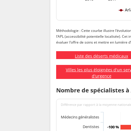
Arl
Méthodologie : Cette courbe illustre l’évolutio
l’APL (accessibilité potentielle localisée). Cet
évaluer l’offre de soins et mettre en lumière d’
Liste des déserts médicaux
Villes les plus éloignées d'un ser
d'urgence
Nombre de spécialistes à 
Différence par rapport à la moyenne nationale
Médecins généralistes
Dentistes
-100 %