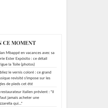
N CE MOMENT
ian Mbappé en vacances avec sa
rie Ester Expósito : ce détail
rigue la Toile (photos)
liez le vernis coloré : ce grand
ssique revisité s'impose sur les
les de pieds cet été
restaurateur italien prévient : "il
faut jamais acheter une
zarella qui..."