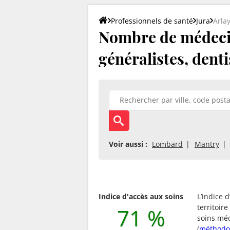
Professionnels de santé
Jura
Arla
Nombre de médecin
généralistes, denti
Voir aussi :
Lombard
Mantry
Indice d'accès aux soins
L’indice 
territoir
71 %
soins méd
(
méthodo