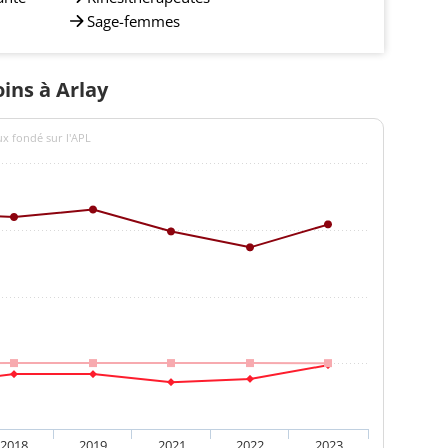
Sage-femmes
oins à Arlay
ux fondé sur l'APL
2018
2019
2021
2022
2023