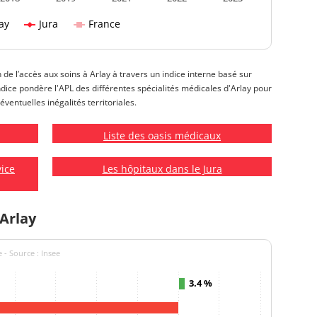
ay
Jura
France
n de l’accès aux soins à Arlay à travers un indice interne basé sur
 indice pondère l'APL des différentes spécialités médicales d'Arlay pour
éventuelles inégalités territoriales.
Liste des oasis médicaux
vice
Les hôpitaux dans le Jura
Arlay
 - Source : Insee
3.4 %