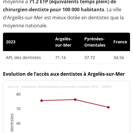
moyenne à
71.2 ETP (équivalents temps plein) de
chirurgien-dentiste pour 100 000 habitants
. La ville
d'Argelès-sur-Mer est mieux dotée en dentistes que la
moyenne nationale.
Argelès-
Pyrénées-
2023
France
sur-Mer
Orientales
APL des dentistes
71.16
37.72
34.56
Evolution de l’accès aux dentistes à Argelès-sur-Mer
Source : indicateur d’accessibilité potentielle localisée (APL) - DREES
80
70
APL des dentistes
60