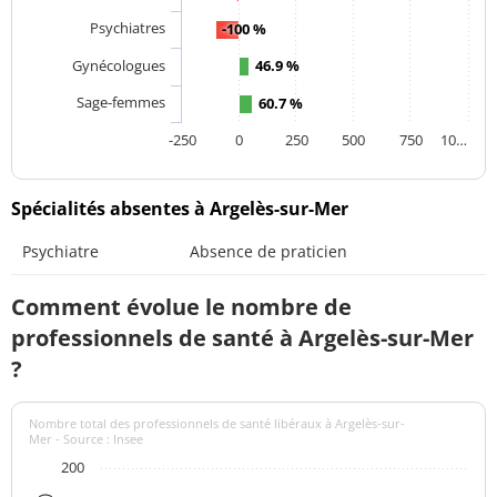
Psychiatres
-100 %
Gynécologues
46.9 %
Sage-femmes
60.7 %
-250
0
250
500
750
10…
Spécialités absentes à Argelès-sur-Mer
Psychiatre
Absence de praticien
Comment évolue le nombre de
professionnels de santé à Argelès-sur-Mer
?
Nombre total des professionnels de santé libéraux à Argelès-sur-
Mer - Source : Insee
200