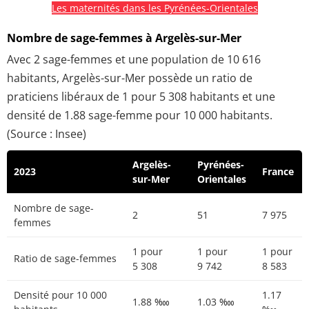
Les maternités dans les Pyrénées-Orientales
Nombre de sage-femmes à Argelès-sur-Mer
Avec 2 sage-femmes et une population de 10 616
habitants, Argelès-sur-Mer possède un ratio de
praticiens libéraux de 1 pour 5 308 habitants et une
densité de 1.88 sage-femme pour 10 000 habitants.
(Source : Insee)
Argelès-
Pyrénées-
2023
France
sur-Mer
Orientales
Nombre de sage-
2
51
7 975
femmes
1 pour
1 pour
1 pour
Ratio de sage-femmes
5 308
9 742
8 583
Densité pour 10 000
1.17
1.88 ‱
1.03 ‱