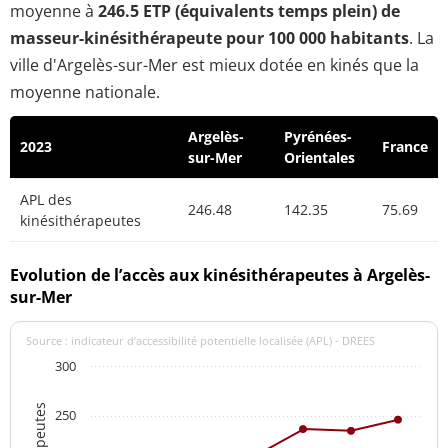
moyenne à
246.5 ETP (équivalents temps plein) de
masseur-kinésithérapeute pour 100 000 habitants
. La
ville d'Argelès-sur-Mer est mieux dotée en kinés que la
moyenne nationale.
Argelès-
Pyrénées-
2023
France
sur-Mer
Orientales
APL des
246.48
142.35
75.69
kinésithérapeutes
Evolution de l’accès aux kinésithérapeutes à Argelès-
sur-Mer
Source : indicateur d’accessibilité potentielle localisée (APL) - DREES
300
250