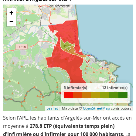
+
−
5 infirmier(s)
12 infirmier(s)
Leaflet
|
Map data ©
OpenStreetMap
contributors
Selon l’APL, les habitants d'Argelès-sur-Mer ont accès en
moyenne à
278.8 ETP (équivalents temps plein)
d'infirmière ou d'infirmier pour 100 000 habitants
. La