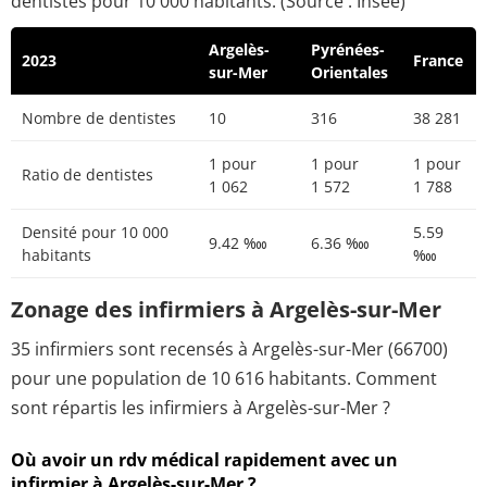
dentistes pour 10 000 habitants. (Source : Insee)
Argelès-
Pyrénées-
2023
France
sur-Mer
Orientales
Nombre de dentistes
10
316
38 281
1 pour
1 pour
1 pour
Ratio de dentistes
1 062
1 572
1 788
Densité pour 10 000
5.59
9.42 ‱
6.36 ‱
habitants
‱
Zonage des infirmiers à Argelès-sur-Mer
35 infirmiers sont recensés à Argelès-sur-Mer (66700)
pour une population de 10 616 habitants. Comment
sont répartis les infirmiers à Argelès-sur-Mer ?
Où avoir un rdv médical rapidement avec un
infirmier à Argelès-sur-Mer ?