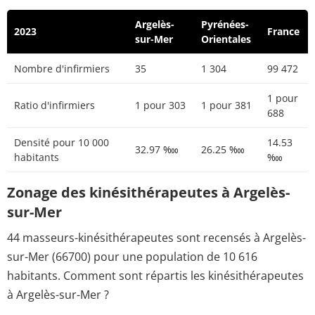
Argelès-
Pyrénées-
2023
France
sur-Mer
Orientales
Nombre d'infirmiers
35
1 304
99 472
1 pour
Ratio d'infirmiers
1 pour 303
1 pour 381
688
Densité pour 10 000
14.53
32.97 ‱
26.25 ‱
habitants
‱
Zonage des kinésithérapeutes à Argelès-
sur-Mer
44 masseurs-kinésithérapeutes sont recensés à Argelès-
sur-Mer (66700) pour une population de 10 616
habitants. Comment sont répartis les kinésithérapeutes
à Argelès-sur-Mer ?