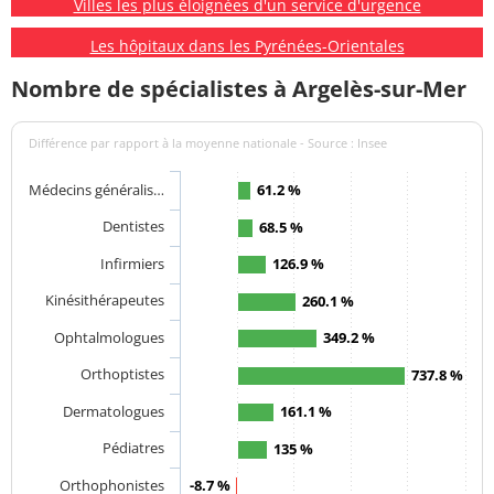
Villes les plus éloignées d'un service d'urgence
Les hôpitaux dans les Pyrénées-Orientales
Nombre de spécialistes à Argelès-sur-Mer
Différence par rapport à la moyenne nationale - Source : Insee
Médecins généralis…
61.2 %
Dentistes
68.5 %
Infirmiers
126.9 %
Kinésithérapeutes
260.1 %
Ophtalmologues
349.2 %
Orthoptistes
737.8 %
Dermatologues
161.1 %
Pédiatres
135 %
Orthophonistes
-8.7 %