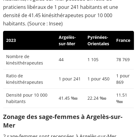
praticiens libéraux de 1 pour 241 habitants et une
densité de 41.45 kinésithérapeutes pour 10 000
habitants. (Source : Insee)
Argelès-
Pyrénées-
2023
France
sur-Mer
Orientales
Nombre de
44
1 105
78 769
kinésithérapeutes
Ratio de
1 pour
1 pour 241
1 pour 450
kinésithérapeutes
869
Densité pour 10 000
11.51
41.45 ‱
22.24 ‱
habitants
‱
Zonage des sage-femmes à Argelès-sur-
Mer
2 sage-femmes sont recensées à Argelès-sur-Mer