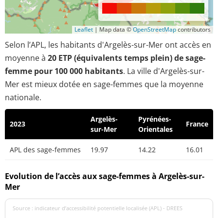
Leaflet
|
Map data ©
OpenStreetMap
contributors
Selon l’APL, les habitants d'Argelès-sur-Mer ont accès en
moyenne à
20 ETP (équivalents temps plein) de sage-
femme pour 100 000 habitants
. La ville d'Argelès-sur-
Mer est mieux dotée en sage-femmes que la moyenne
nationale.
Argelès-
Pyrénées-
2023
France
sur-Mer
Orientales
APL des sage-femmes
19.97
14.22
16.01
Evolution de l’accès aux sage-femmes à Argelès-sur-
Mer
Source : indicateur d’accessibilité potentielle localisée (APL) - DREES