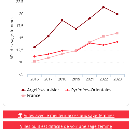
22,5
20
APL des sage-femmes
17,5
15
12,5
10
7,5
2016
2017
2018
2019
2021
2022
2023
Argelès-sur-Mer
Pyrénées-Orientales
France
Villes avec le meilleur accès aux sage-femmes
Villes où il est difficile de voir une sage-femme