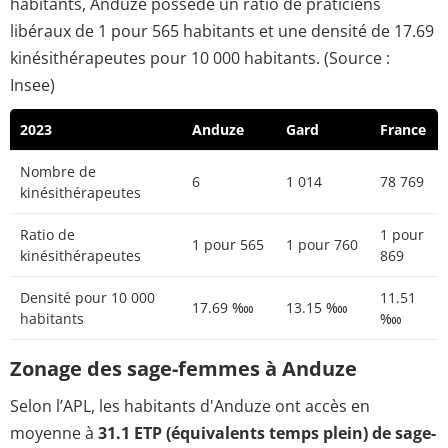
habitants, Anduze possède un ratio de praticiens
libéraux de 1 pour 565 habitants et une densité de 17.69
kinésithérapeutes pour 10 000 habitants. (Source :
Insee)
2023
Anduze
Gard
France
Nombre de
6
1 014
78 769
kinésithérapeutes
Ratio de
1 pour
1 pour 565
1 pour 760
kinésithérapeutes
869
Densité pour 10 000
11.51
17.69 ‱
13.15 ‱
habitants
‱
Zonage des sage-femmes à Anduze
Selon l’APL, les habitants d'Anduze ont accès en
moyenne à
31.1 ETP (équivalents temps plein) de sage-