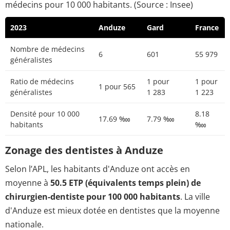
médecins pour 10 000 habitants. (Source : Insee)
2023
Anduze
Gard
France
Nombre de médecins
6
601
55 979
généralistes
Ratio de médecins
1 pour
1 pour
1 pour 565
généralistes
1 283
1 223
Densité pour 10 000
8.18
17.69 ‱
7.79 ‱
habitants
‱
Zonage des dentistes à Anduze
Selon l’APL, les habitants d'Anduze ont accès en
moyenne à
50.5 ETP (équivalents temps plein) de
chirurgien-dentiste pour 100 000 habitants
. La ville
d'Anduze est mieux dotée en dentistes que la moyenne
nationale.