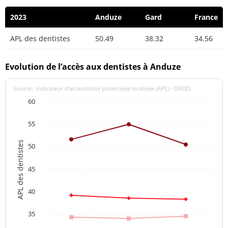
2023
Anduze
Gard
France
APL des dentistes
50.49
38.32
34.56
Evolution de l’accès aux dentistes à Anduze
Source : indicateur d’accessibilité potentielle localisée (APL) - DREES
60
55
APL des dentistes
50
45
40
35