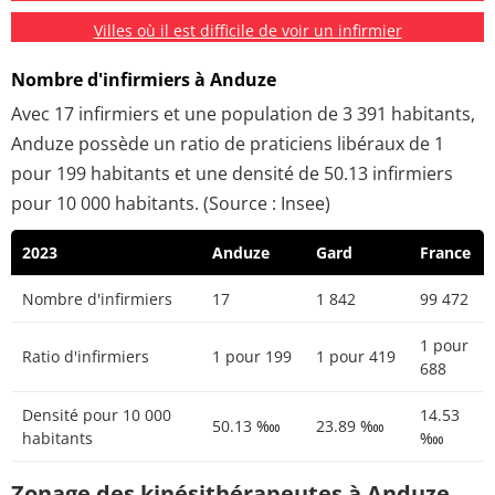
Villes où il est difficile de voir un infirmier
Nombre d'infirmiers à Anduze
Avec 17 infirmiers et une population de 3 391 habitants,
Anduze possède un ratio de praticiens libéraux de 1
pour 199 habitants et une densité de 50.13 infirmiers
pour 10 000 habitants. (Source : Insee)
2023
Anduze
Gard
France
Nombre d'infirmiers
17
1 842
99 472
1 pour
Ratio d'infirmiers
1 pour 199
1 pour 419
688
Densité pour 10 000
14.53
50.13 ‱
23.89 ‱
habitants
‱
Zonage des kinésithérapeutes à Anduze