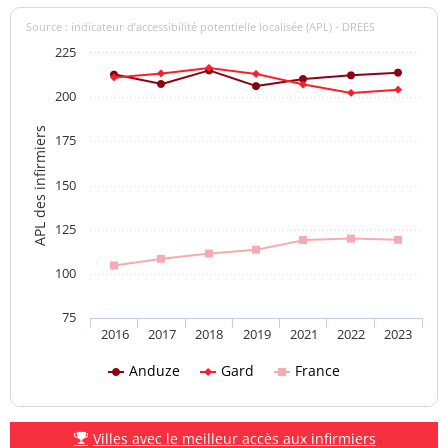
Source : indicateur d’accessibilité potentielle localisée (APL) - DREES
225
200
APL des infirmiers
175
150
125
100
75
2016
2017
2018
2019
2021
2022
2023
Anduze
Gard
France
Villes avec le meilleur accès aux infirmiers