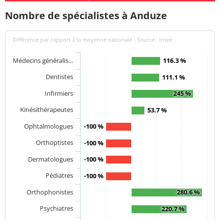
Nombre de spécialistes à Anduze
Différence par rapport à la moyenne nationale - Source : Insee
Médecins généralis…
116.3 %
Dentistes
111.1 %
Infirmiers
245 %
Kinésithérapeutes
53.7 %
Ophtalmologues
-100 %
Orthoptistes
-100 %
Dermatologues
-100 %
Pédiatres
-100 %
Orthophonistes
280.6 %
Psychiatres
220.7 %