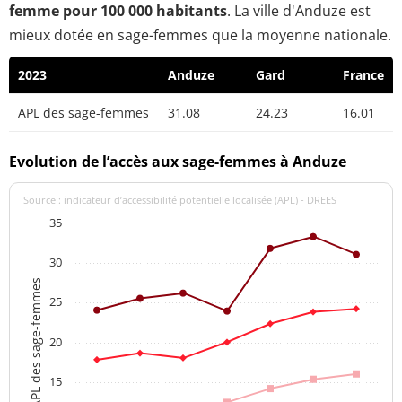
femme pour 100 000 habitants
. La ville d'Anduze est
mieux dotée en sage-femmes que la moyenne nationale.
2023
Anduze
Gard
France
APL des sage-femmes
31.08
24.23
16.01
Evolution de l’accès aux sage-femmes à Anduze
Source : indicateur d’accessibilité potentielle localisée (APL) - DREES
35
30
APL des sage-femmes
25
20
15