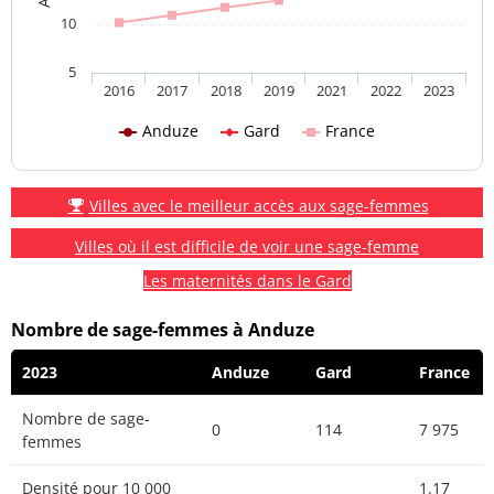
10
5
2016
2017
2018
2019
2021
2022
2023
Anduze
Gard
France
Villes avec le meilleur accès aux sage-femmes
Villes où il est difficile de voir une sage-femme
Les maternités dans le Gard
Nombre de sage-femmes à Anduze
2023
Anduze
Gard
France
Nombre de sage-
0
114
7 975
femmes
Densité pour 10 000
1.17