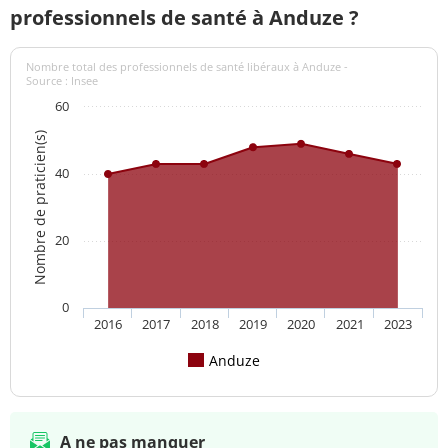
professionnels de santé à Anduze ?
Nombre total des professionnels de santé libéraux à Anduze -
Source : Insee
60
Nombre de praticien(s)
40
20
0
2016
2017
2018
2019
2020
2021
2023
Anduze
A ne pas manquer