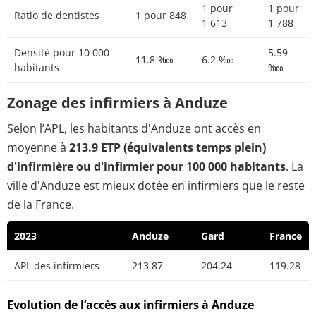
1 pour
1 pour
Ratio de dentistes
1 pour 848
1 613
1 788
Densité pour 10 000
5.59
11.8 ‱
6.2 ‱
habitants
‱
Zonage des infirmiers à Anduze
Selon l’APL, les habitants d'Anduze ont accès en
moyenne à
213.9 ETP (équivalents temps plein)
d'infirmière ou d'infirmier pour 100 000 habitants
. La
ville d'Anduze est mieux dotée en infirmiers que le reste
de la France.
2023
Anduze
Gard
France
APL des infirmiers
213.87
204.24
119.28
Evolution de l’accès aux infirmiers à Anduze