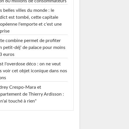
on 60 millions de consommateurs
s belles villes du monde : le
dict est tombé, cette capitale
opéenne l'emporte et c'est une
prise
te combine permet de profiter
n petit-déj' de palace pour moins
3 euros
st l'overdose déco : on ne veut
s voir cet objet iconique dans nos
ons
drey Crespo-Mara et
ppartement de Thierry Ardisson :
 n'ai touché à rien"