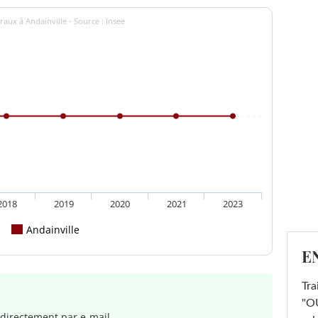
aux à Andainville - Source : Insee
2018
2019
2020
2021
2023
Andainville
E
Tra
"OU
directement par e-mail.