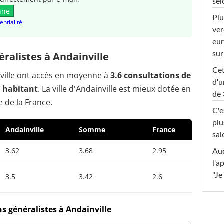
sel
nne
Plu
entialité
ver
eur
sur
ralistes à Andainville
Cet
inville ont accès en moyenne à
3.6 consultations de
d'u
r habitant
. La ville d'Andainville est mieux dotée en
de 
 de la France.
C'e
plu
Andainville
Somme
France
sal
3.62
3.68
2.95
Au
l'a
"Je
3.5
3.42
2.6
s généralistes à Andainville