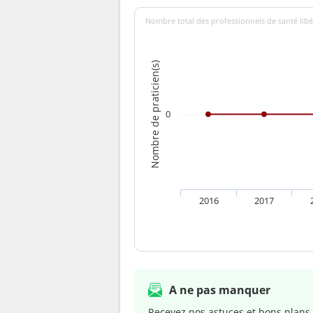
Nombre total des professionnels de santé libér
Nombre de praticien(s)
0
2016
2017
A ne pas manquer
Recevez nos astuces et bons plans 