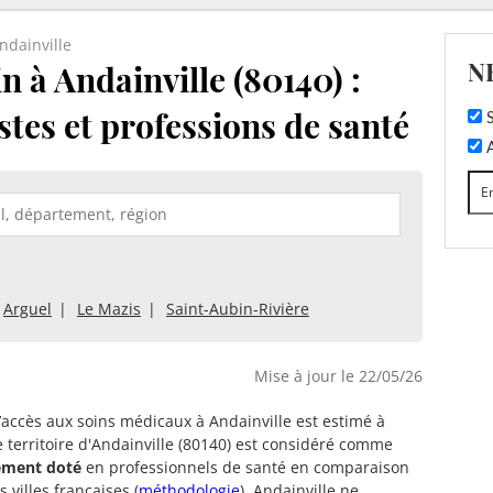
ndainville
N
 à Andainville (80140) :
stes et professions de santé
S
A
Arguel
Le Mazis
Saint-Aubin-Rivière
Mise à jour le 22/05/26
d’accès aux soins médicaux à Andainville est estimé à
e territoire d'Andainville (80140) est considéré comme
ment doté
en professionnels de santé en comparaison
 villes françaises (
méthodologie
). Andainville ne