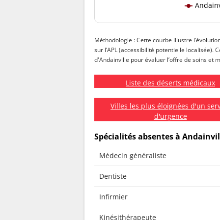
Andainv
Méthodologie : Cette courbe illustre l’évolutio
sur l’APL (accessibilité potentielle localisée).
d'Andainville pour évaluer l’offre de soins et m
Liste des déserts médicaux
Villes les plus éloignées d'un ser
d'urgence
Spécialités absentes à Andainvil
Médecin généraliste
Dentiste
Infirmier
Kinésithérapeute