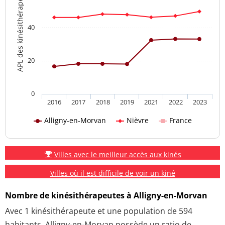
APL des kinésithérapeutes
40
20
0
2016
2017
2018
2019
2021
2022
2023
Alligny-en-Morvan
Nièvre
France
Villes avec le meilleur accès aux kinés
Villes où il est difficile de voir un kiné
Nombre de kinésithérapeutes à Alligny-en-Morvan
Avec 1 kinésithérapeute et une population de 594
habitants, Alligny-en-Morvan possède un ratio de