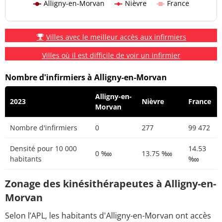
Alligny-en-Morvan
Nièvre
France
Villes avec le meilleur accès aux infirmiers
Villes où il est difficile de voir un infirmier
Nombre d'infirmiers à Alligny-en-Morvan
Alligny-en-
2023
Nièvre
France
Morvan
Nombre d'infirmiers
0
277
99 472
Densité pour 10 000
14.53
0 ‱
13.75 ‱
habitants
‱
Zonage des kinésithérapeutes à Alligny-en-
Morvan
Selon l’APL, les habitants d'Alligny-en-Morvan ont accès