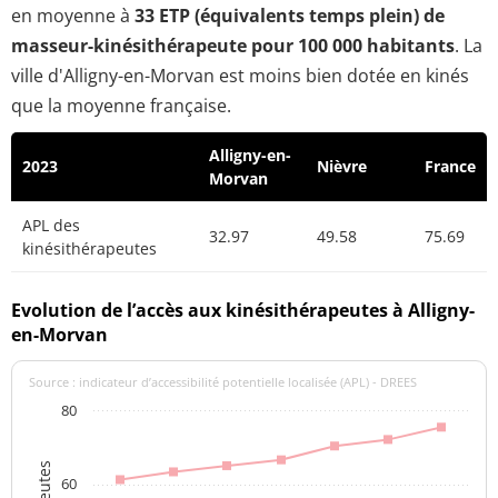
en moyenne à
33 ETP (équivalents temps plein) de
masseur-kinésithérapeute pour 100 000 habitants
. La
ville d'Alligny-en-Morvan est moins bien dotée en kinés
que la moyenne française.
Alligny-en-
2023
Nièvre
France
Morvan
APL des
32.97
49.58
75.69
kinésithérapeutes
Evolution de l’accès aux kinésithérapeutes à Alligny-
en-Morvan
Source : indicateur d’accessibilité potentielle localisée (APL) - DREES
80
60