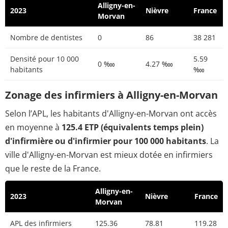
Alligny-en-
2023
Nièvre
France
Morvan
Nombre de dentistes
0
86
38 281
Densité pour 10 000
5.59
0 ‱
4.27 ‱
habitants
‱
Zonage des infirmiers à Alligny-en-Morvan
Selon l’APL, les habitants d'Alligny-en-Morvan ont accès
en moyenne à
125.4 ETP (équivalents temps plein)
d'infirmière ou d'infirmier pour 100 000 habitants
. La
ville d'Alligny-en-Morvan est mieux dotée en infirmiers
que le reste de la France.
Alligny-en-
2023
Nièvre
France
Morvan
APL des infirmiers
125.36
78.81
119.28