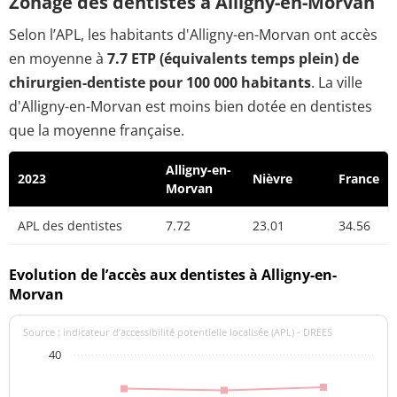
Zonage des dentistes à Alligny-en-Morvan
Selon l’APL, les habitants d'Alligny-en-Morvan ont accès
en moyenne à
7.7 ETP (équivalents temps plein) de
chirurgien-dentiste pour 100 000 habitants
. La ville
d'Alligny-en-Morvan est moins bien dotée en dentistes
que la moyenne française.
Alligny-en-
2023
Nièvre
France
Morvan
APL des dentistes
7.72
23.01
34.56
Evolution de l’accès aux dentistes à Alligny-en-
Morvan
Source : indicateur d’accessibilité potentielle localisée (APL) - DREES
40