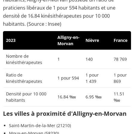
praticiens libéraux de 1 pour 594 habitants et une
densité de 16.84 kinésithérapeutes pour 10 000
habitants. (Source : Insee)
Alligny-en-
2023
Nièvre
France
Morvan
Nombre de
1
140
78 769
kinésithérapeutes
Ratio de
1 pour
1 pour
1 pour 594
kinésithérapeutes
1 439
869
Densité pour 10 000
11.51
16.84 ‱
6.95 ‱
habitants
‱
Les villes à proximité d'Alligny-en-Morvan
Saint-Martin-de-la-Mer (21210)
Moux-en-Morvan (58230)