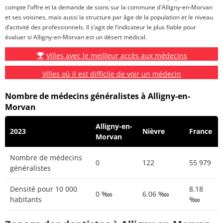
compte l’offre et la demande de soins sur la commune d'Alligny-en-Morvan
et ses voisines, mais aussi la structure par âge de la population et le niveau
d’activité des professionnels. Il s’agit de l’indicateur le plus fiable pour
évaluer si Alligny-en-Morvan est un désert médical.
Villes avec le meilleur accès aux médecins
Villes où il est difficile de voir un médecin
Nombre de médecins généralistes à Alligny-en-
Morvan
Alligny-en-
2023
Nièvre
France
Morvan
Nombre de médecins
0
122
55 979
généralistes
Densité pour 10 000
8.18
0 ‱
6.06 ‱
habitants
‱