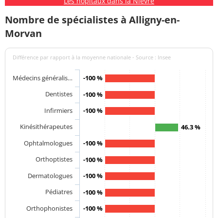
Les hôpitaux dans la Nièvre
Nombre de spécialistes à Alligny-en-
Morvan
Différence par rapport à la moyenne nationale - Source : Insee
Médecins généralis…
-100 %
Dentistes
-100 %
Infirmiers
-100 %
Kinésithérapeutes
46.3 %
Ophtalmologues
-100 %
Orthoptistes
-100 %
Dermatologues
-100 %
Pédiatres
-100 %
Orthophonistes
-100 %