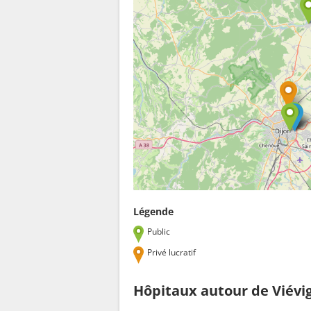
Légende
Public
Privé lucratif
Hôpitaux autour de Viévi