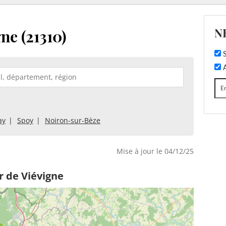
N
ne (21310)
S
A
ay
Spoy
Noiron-sur-Bèze
Mise à jour le 04/12/25
r de Viévigne