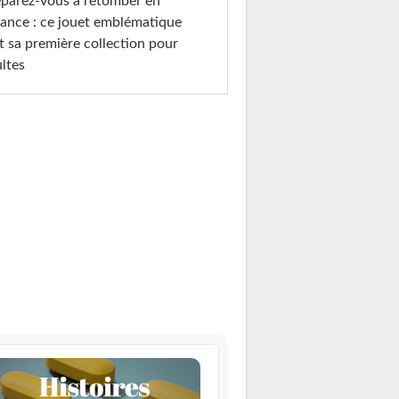
parez-vous à retomber en
ance : ce jouet emblématique
t sa première collection pour
ltes