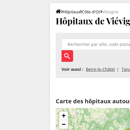
Hôpitaux
Côte-d'Or
Viévigne
Hôpitaux de Viévig
Voir aussi :
Beire-le-Châtel
Tan
Carte des hôpitaux autou
+
−