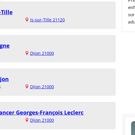
Pré
enf
Tille
sor
Is-sur-Tille 21120
adu
ogne
Dijon 21000
ijon
s
Dijon 21000
cancer Georges-François Leclerc
Dijon 21000