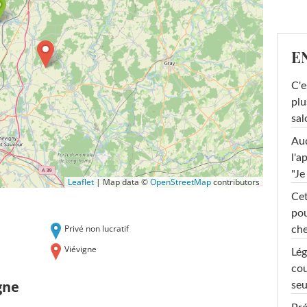
E
C'e
plu
sal
Au
l'a
"Je
Leaflet
|
Map data ©
OpenStreetMap
contributors
Cet
pou
Privé non lucratif
che
Viévigne
Lég
cou
gne
seu