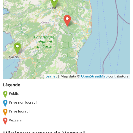
Leaflet
|
Map data ©
OpenStreetMap
contributors
Légende
Public
Privé non lucratif
Privé lucratif
Vezzani