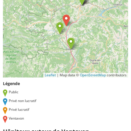
Leaflet
|
Map data ©
OpenStreetMap
contributors
Légende
Public
Privé non lucratif
Privé lucratif
Ventavon