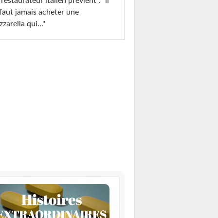
restaurateur italien prévient : "il
faut jamais acheter une
zarella qui..."