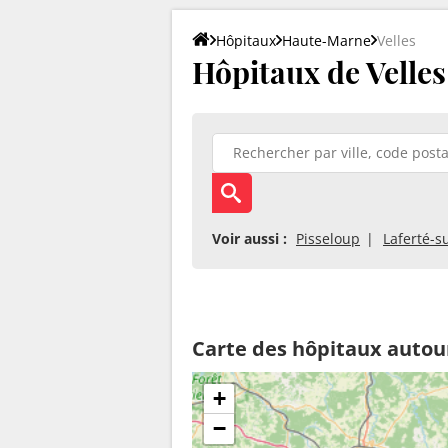
Hôpitaux
Haute-Marne
Velles
Hôpitaux de Velles
Voir aussi :
Pisseloup
Laferté-
Carte des hôpitaux autour
+
−