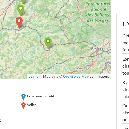
E
Cet
mai
fau
Lon
cha
tou
Leaflet
|
Map data ©
OpenStreetMap
contributors
Kyl
ché
Privé non lucratif
int
Velles
Oub
cla
s
ong