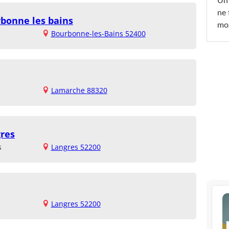
Un 
ne 
rbonne les bains
moz
Bourbonne-les-Bains 52400
Lamarche 88320
gres
s
Langres 52200
Langres 52200