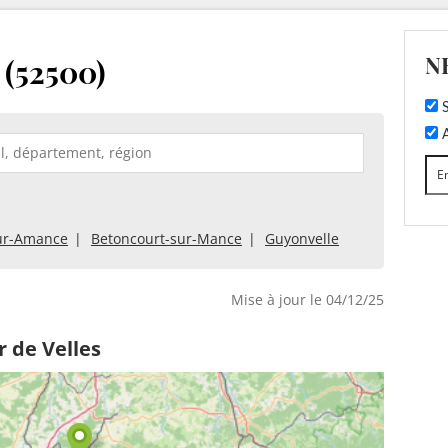
N
 (52500)
S
A
sur-Amance
Betoncourt-sur-Mance
Guyonvelle
Mise à jour le 04/12/25
 de Velles