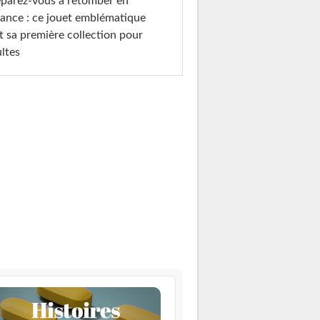
parez-vous à retomber en
ance : ce jouet emblématique
t sa première collection pour
ltes