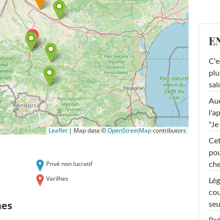
E
C'e
plu
sal
Au
l'a
"Je
Leaflet
|
Map data ©
OpenStreetMap
contributors
Cet
pou
Privé non lucratif
che
Varilhes
Lég
cou
hes
seu