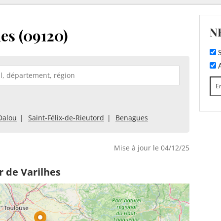
N
es (09120)
S
A
Dalou
Saint-Félix-de-Rieutord
Benagues
Mise à jour le 04/12/25
r de Varilhes