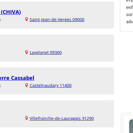
Pré
enf
 (CHIVA)
sor
s
Saint-Jean-de-Verges 09000
adu
Lavelanet 09300
erre Cassabel
s
Castelnaudary 11400
Villefranche-de-Lauragais 31290