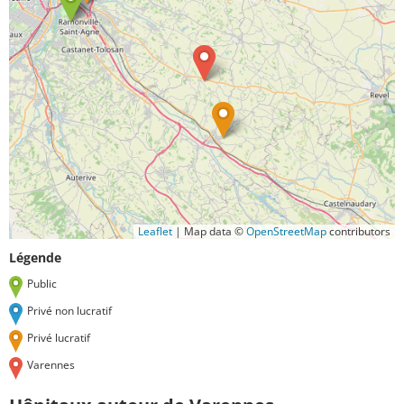
Leaflet
|
Map data ©
OpenStreetMap
contributors
Légende
Public
Privé non lucratif
Privé lucratif
Varennes