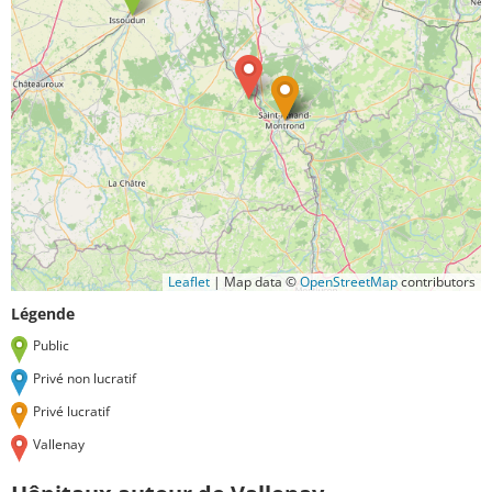
Leaflet
|
Map data ©
OpenStreetMap
contributors
Légende
Public
Privé non lucratif
Privé lucratif
Vallenay