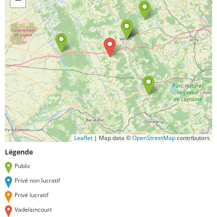
Leaflet
|
Map data ©
OpenStreetMap
contributors
Légende
Public
Privé non lucratif
Privé lucratif
Vadelaincourt