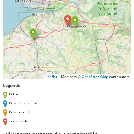
Leaflet
|
Map data ©
OpenStreetMap
contributors
Légende
Public
Privé non lucratif
Privé lucratif
Toutainville