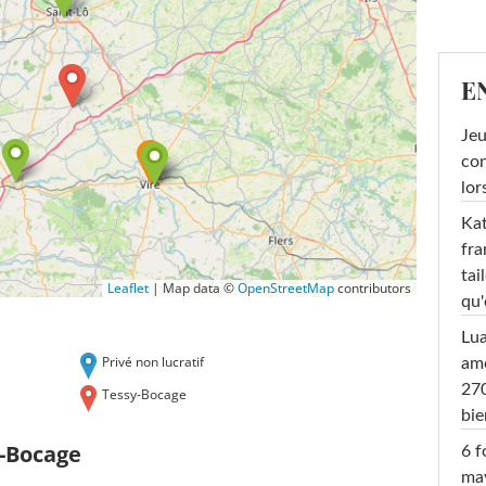
E
Jeu
con
lor
Kat
fra
tai
Leaflet
|
Map data ©
OpenStreetMap
contributors
qu'
Lu
Privé non lucratif
amo
270
Tessy-Bocage
bi
y-Bocage
6 f
ma