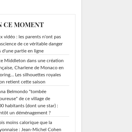
N CE MOMENT
x vidéo : les parents n'ont pas
science de ce véritable danger
s d'une partie en ligne
e Middleton dans une création
nçaise, Charlene de Monaco en
loring… Les silhouettes royales
on retient cette saison
ana Belmondo "tombée
ureuse" de ce village de
0 habitants (dont une star) :
entôt un déménagement ?
ois moins calorique que la
yonnaise : Jean-Michel Cohen