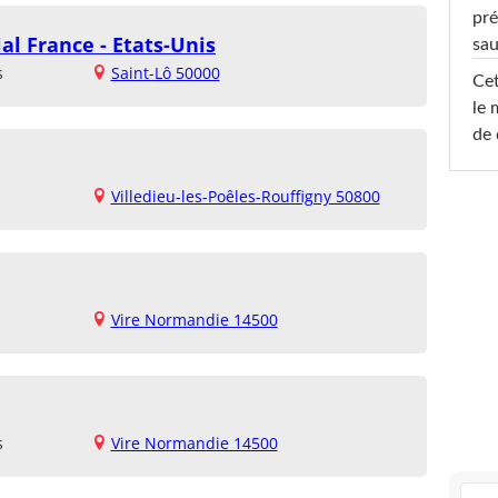
pré
l France - Etats-Unis
sa
s
Saint-Lô 50000
Cet
le 
de 
Villedieu-les-Poêles-Rouffigny 50800
Vire Normandie 14500
s
Vire Normandie 14500