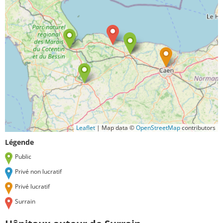
Leaflet
|
Map data ©
OpenStreetMap
contributors
Légende
Public
Privé non lucratif
Privé lucratif
Surrain