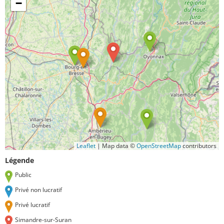
−
Leaflet
|
Map data ©
OpenStreetMap
contributors
Légende
Public
Privé non lucratif
Privé lucratif
Simandre-sur-Suran