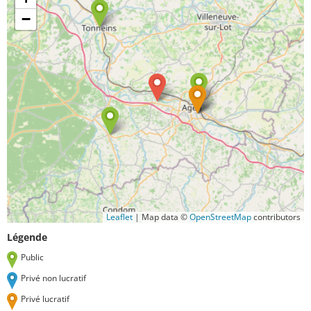
−
Leaflet
|
Map data ©
OpenStreetMap
contributors
Légende
Public
Privé non lucratif
Privé lucratif