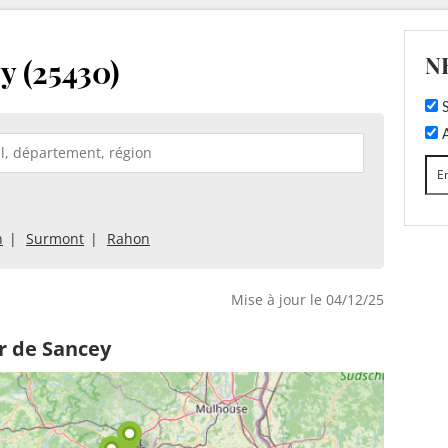
N
y (25430)
S
A
n
Surmont
Rahon
Mise à jour le 04/12/25
r de Sancey