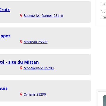
les
Croix
Nou
Baume-les-Dames 25110
Fra
appez
Morteau 25500
é - site du Mittan
Montbéliard 25200
ouis
Ornans 25290