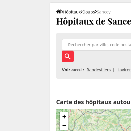
Hôpitaux
Doubs
Sancey
Hôpitaux de Sance
Voir aussi :
Randevillers
Laviro
Carte des hôpitaux autou
+
−