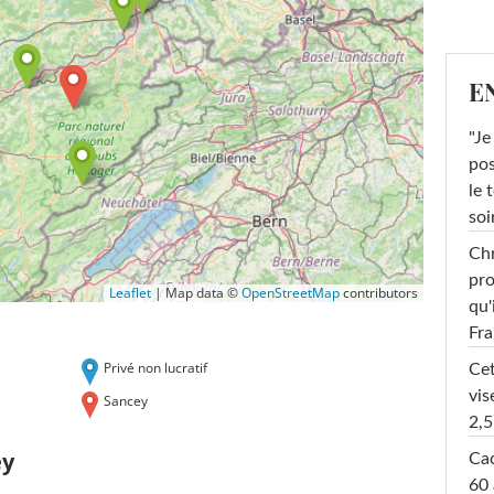
E
"Je
pos
le 
soi
Chr
pro
Leaflet
|
Map data ©
OpenStreetMap
contributors
qu'
Fr
Privé non lucratif
Cet
vis
Sancey
2,5
ey
Cac
60 