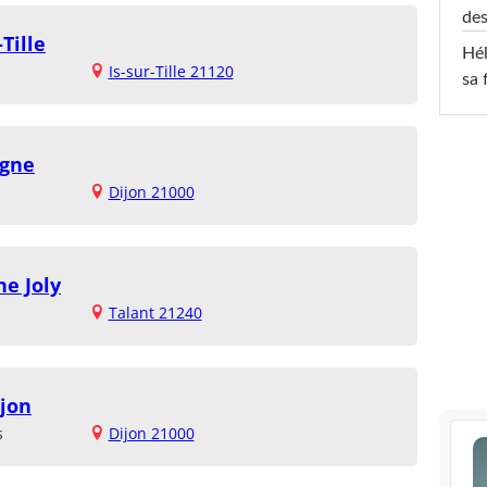
des
Tille
Hél
Is-sur-Tille 21120
sa 
ogne
Dijon 21000
ne Joly
Talant 21240
ijon
s
Dijon 21000