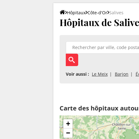
Hôpitaux
Côte-d'Or
Salives
Hôpitaux de Salive
Voir aussi :
Le Meix
Barjon
É
Carte des hôpitaux autour
+
−