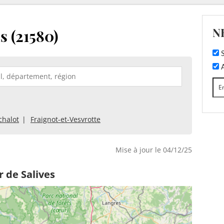
N
s (21580)
S
A
chalot
Fraignot-et-Vesvrotte
Mise à jour le 04/12/25
 de Salives