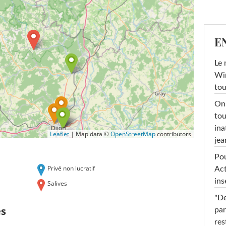
E
Le 
Win
tou
On 
tou
ina
Leaflet
|
Map data ©
OpenStreetMap
contributors
jea
Pou
Privé non lucratif
Act
ins
Salives
"De
es
par
res