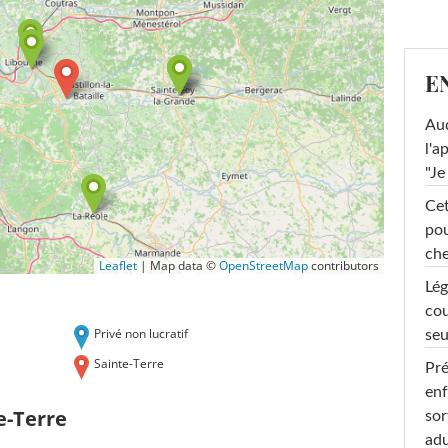
E
Au
l'a
"Je
Cet
pou
che
Leaflet
|
Map data ©
OpenStreetMap
contributors
Lég
cou
Privé non lucratif
seu
Sainte-Terre
Pré
enf
e-Terre
sor
adu