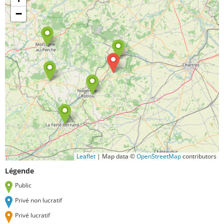
−
Leaflet
|
Map data ©
OpenStreetMap
contributors
Légende
Public
Privé non lucratif
Privé lucratif