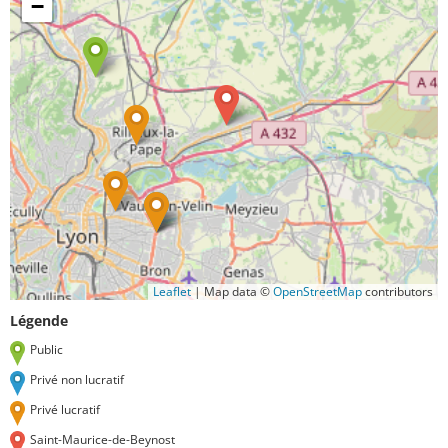
−
Leaflet
|
Map data ©
OpenStreetMap
contributors
Légende
Public
Privé non lucratif
Privé lucratif
Saint-Maurice-de-Beynost