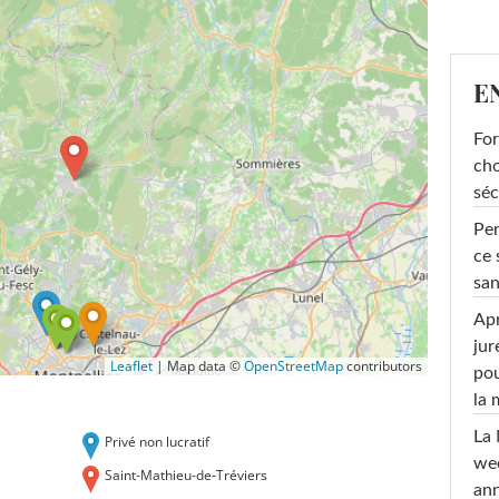
E
For
cho
séc
Per
ce 
san
Apr
jur
Leaflet
|
Map data ©
OpenStreetMap
contributors
pou
la
La 
Privé non lucratif
wee
Saint-Mathieu-de-Tréviers
ann