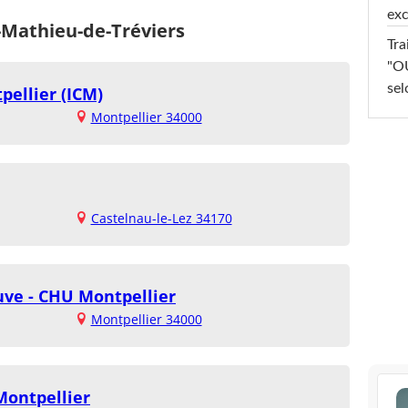
exc
-Mathieu-de-Tréviers
Tra
"OU
sel
pellier (ICM)
Montpellier 34000
Castelnau-le-Lez 34170
uve - CHU Montpellier
Montpellier 34000
Montpellier