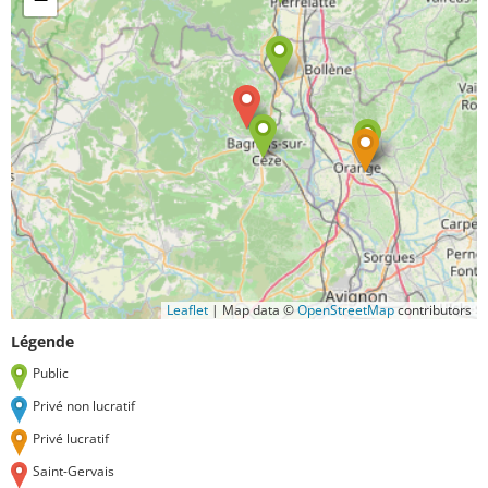
Leaflet
|
Map data ©
OpenStreetMap
contributors
Légende
Public
Privé non lucratif
Privé lucratif
Saint-Gervais