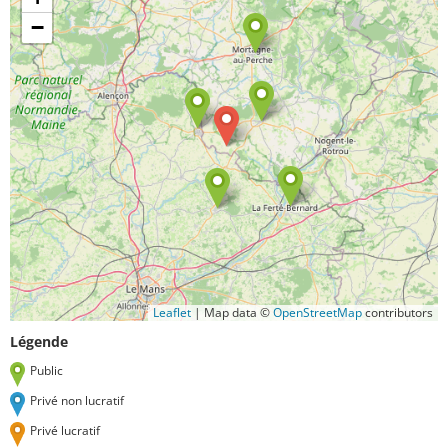
−
Leaflet
|
Map data ©
OpenStreetMap
contributors
Légende
Public
Privé non lucratif
Privé lucratif