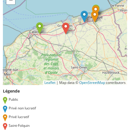
Leaflet
|
Map data ©
OpenStreetMap
contributors
Légende
Public
Privé non lucratif
Privé lucratif
Saint-Folquin