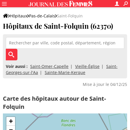
Hôpitaux
Pas-de-Calais
Saint-Folquin
Hôpitaux de Saint-Folquin (62370)
Voir aussi :
Saint-Omer-Capelle
Vieille-Église
Saint-
Georges-sur-l'Aa
Sainte-Marie-Kerque
Mise à jour le 04/12/25
Carte des hôpitaux autour de Saint-
Folquin
+
−