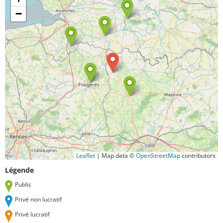
−
Leaflet
|
Map data ©
OpenStreetMap
contributors
Légende
Public
Privé non lucratif
Privé lucratif