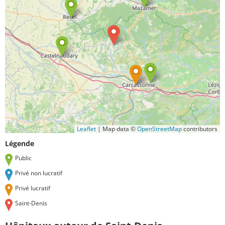
Leaflet
|
Map data ©
OpenStreetMap
contributors
Légende
Public
Privé non lucratif
Privé lucratif
Saint-Denis