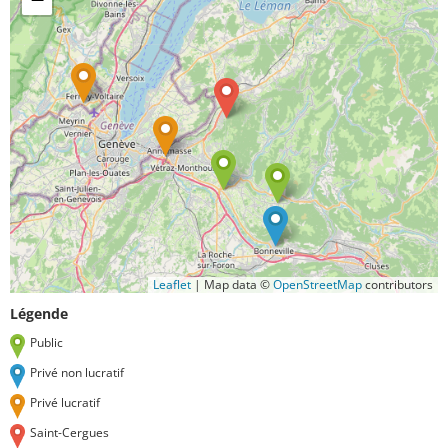
Leaflet
|
Map data ©
OpenStreetMap
contributors
Légende
Public
Privé non lucratif
Privé lucratif
Saint-Cergues