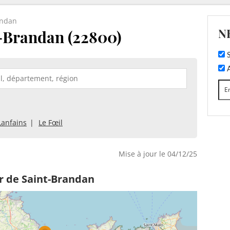
andan
N
-Brandan (22800)
S
A
Lanfains
Le Fœil
Mise à jour le 04/12/25
r de Saint-Brandan