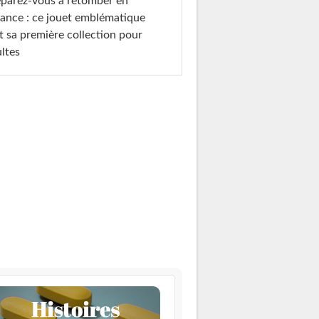
parez-vous à retomber en
ance : ce jouet emblématique
t sa première collection pour
ltes