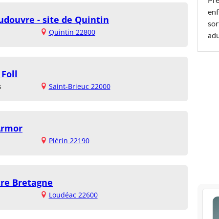
Pré
enf
udouvre - site de Quintin
sor
Quintin 22800
adu
 Foll
s
Saint-Brieuc 22000
Armor
Plérin 22190
tre Bretagne
Loudéac 22600