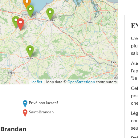
E
C'e
plu
sal
Au
l'a
"Je
Leaflet
|
Map data ©
OpenStreetMap
contributors
Cet
pou
Privé non lucratif
che
Saint-Brandan
Lég
cou
t-Brandan
seu