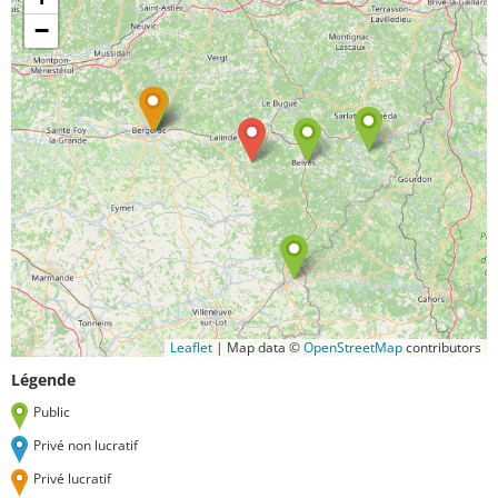
−
Leaflet
|
Map data ©
OpenStreetMap
contributors
Légende
Public
Privé non lucratif
Privé lucratif