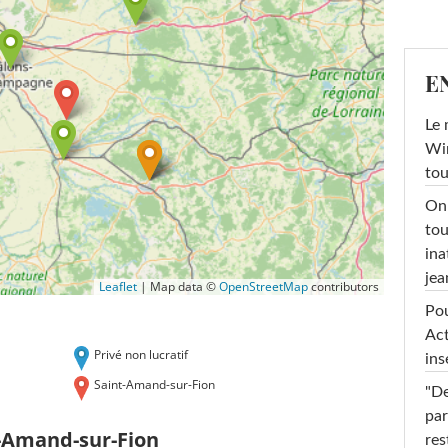
E
Le 
Win
tou
On 
tou
ina
jea
Leaflet
|
Map data ©
OpenStreetMap
contributors
Pou
Act
Privé non lucratif
ins
Saint-Amand-sur-Fion
"De
par
-Amand-sur-Fion
res