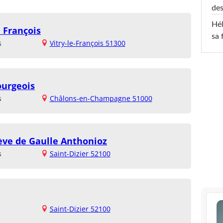
des
Hél
e François
sa 
s
Vitry-le-François 51300
ourgeois
s
Châlons-en-Champagne 51000
ève de Gaulle Anthonioz
s
Saint-Dizier 52100
Saint-Dizier 52100