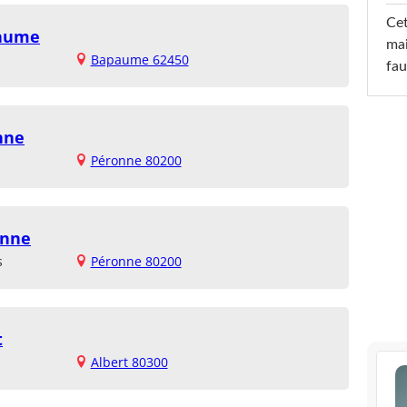
Cet
paume
mai
Bapaume 62450
fau
nne
Péronne 80200
onne
s
Péronne 80200
t
Albert 80300