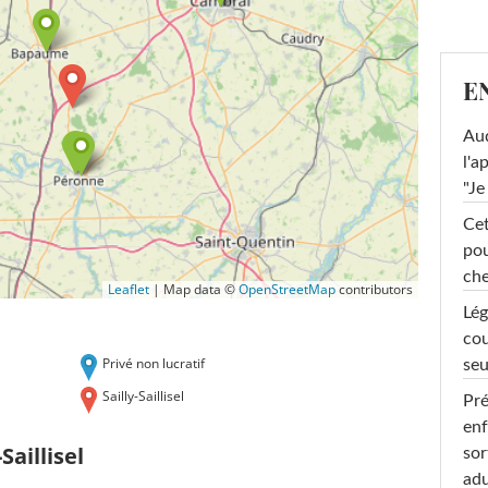
E
Au
l'a
"Je
Cet
pou
che
Leaflet
|
Map data ©
OpenStreetMap
contributors
Lég
cou
Privé non lucratif
seu
Sailly-Saillisel
Pré
enf
Saillisel
sor
adu