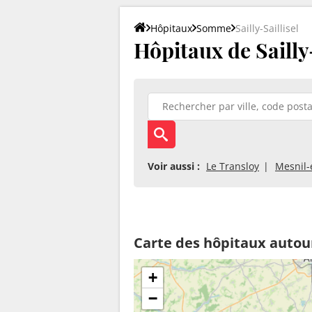
Hôpitaux
Somme
Sailly-Saillisel
Hôpitaux de Sailly-
Voir aussi :
Le Transloy
Mesnil-
Carte des hôpitaux autour 
+
−