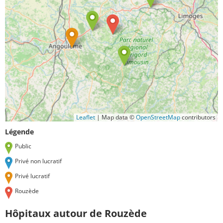
Leaflet
|
Map data ©
OpenStreetMap
contributors
Légende
Public
Privé non lucratif
Privé lucratif
Rouzède
Hôpitaux autour de Rouzède