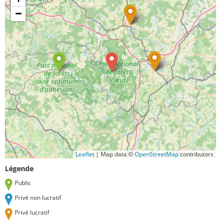
−
Leaflet
|
Map data ©
OpenStreetMap
contributors
Légende
Public
Privé non lucratif
Privé lucratif