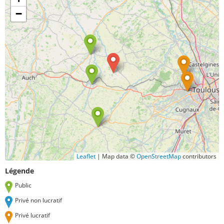
−
Leaflet
|
Map data ©
OpenStreetMap
contributors
Légende
Public
Privé non lucratif
Privé lucratif