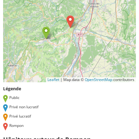
Leaflet
|
Map data ©
OpenStreetMap
contributors
Légende
Public
Privé non lucratif
Privé lucratif
Rompon