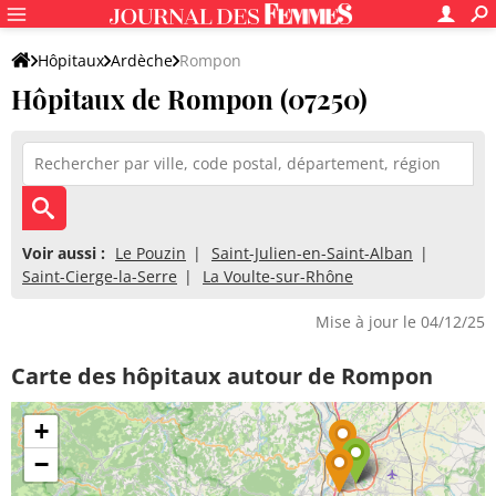
Hôpitaux
Ardèche
Rompon
Hôpitaux de Rompon (07250)
Voir aussi :
Le Pouzin
Saint-Julien-en-Saint-Alban
Saint-Cierge-la-Serre
La Voulte-sur-Rhône
Mise à jour le 04/12/25
Carte des hôpitaux autour de Rompon
+
−