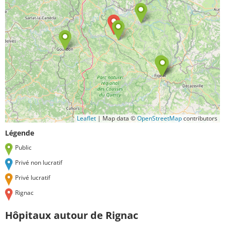
Leaflet
|
Map data ©
OpenStreetMap
contributors
Légende
Public
Privé non lucratif
Privé lucratif
Rignac
Hôpitaux autour de Rignac