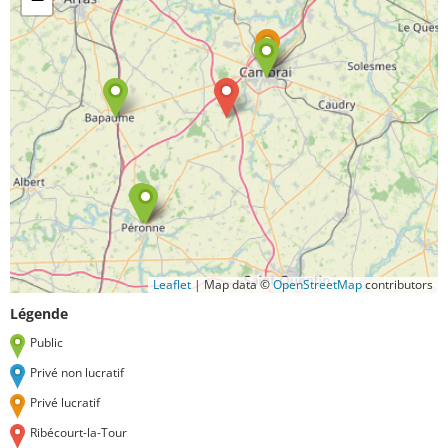
Leaflet
|
Map data ©
OpenStreetMap
contributors
Légende
Public
Privé non lucratif
Privé lucratif
Ribécourt-la-Tour