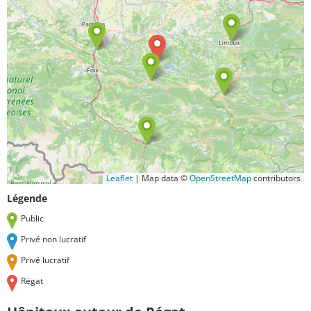
Leaflet
|
Map data ©
OpenStreetMap
contributors
Légende
Public
Privé non lucratif
Privé lucratif
Régat