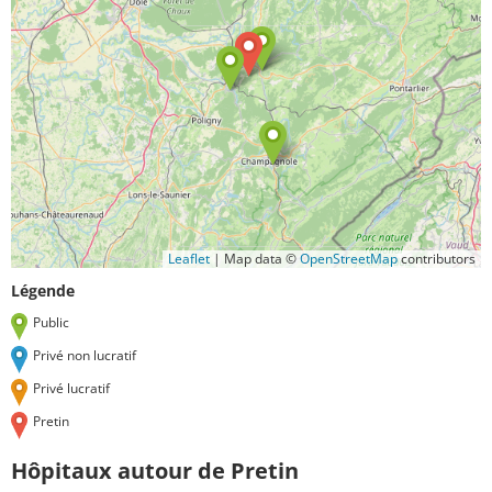
Leaflet
|
Map data ©
OpenStreetMap
contributors
Légende
Public
Privé non lucratif
Privé lucratif
Pretin
Hôpitaux autour de Pretin