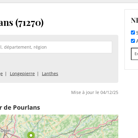
N
ns (71270)
S
A
ge
Longepierre
Lanthes
Mise à jour le 04/12/25
r de Pourlans