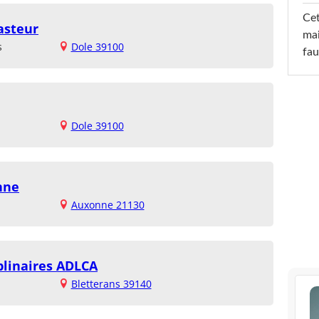
Cet
asteur
mai
s
Dole 39100
fau
Dole 39100
nne
Auxonne 21130
plinaires ADLCA
Bletterans 39140