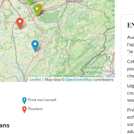
E
Au
l'a
"Je
Cet
pou
che
Leaflet
|
Map data ©
OpenStreetMap
contributors
Lég
cou
Privé non lucratif
seu
Pourlans
Pré
enf
ans
sor
adu