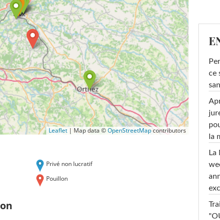
E
Per
ce 
san
Apr
jur
pou
Leaflet
|
Map data ©
OpenStreetMap
contributors
la
La 
Privé non lucratif
wee
ann
Pouillon
exc
lon
Tra
"OU