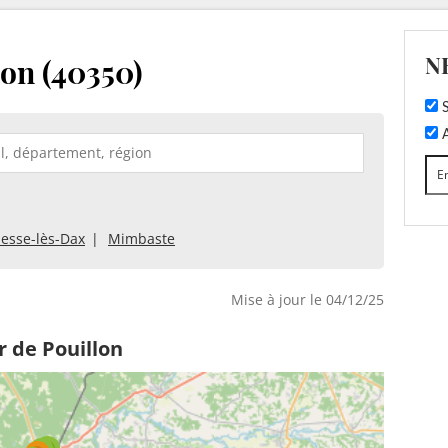
N
lon (40350)
S
A
esse-lès-Dax
Mimbaste
Mise à jour le 04/12/25
r de Pouillon