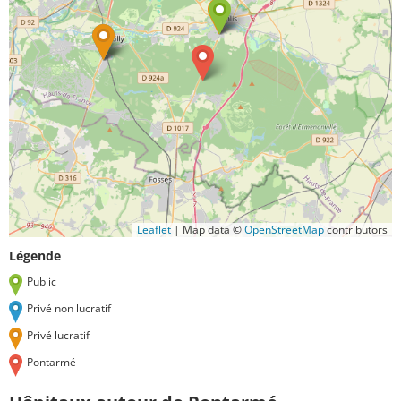
Leaflet
|
Map data ©
OpenStreetMap
contributors
Légende
Public
Privé non lucratif
Privé lucratif
Pontarmé