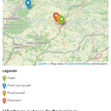
Leaflet
|
Map data ©
OpenStreetMap
contributors
Légende
Public
Privé non lucratif
Privé lucratif
Pommiers