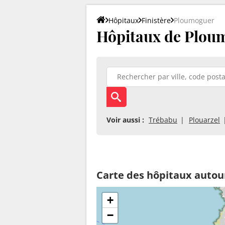
Hôpitaux
Finistère
Ploumoguer
Hôpitaux de Ploum
Voir aussi :
Trébabu
Plouarzel
Carte des hôpitaux auto
+
−