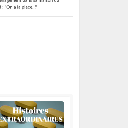
énagement dans sa maison du
 : "On a la place..."