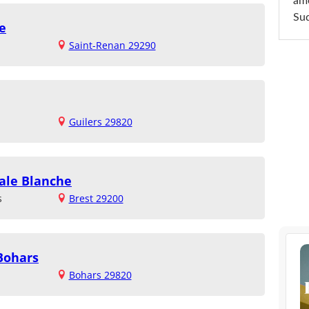
am
Sud
e
Saint-Renan 29290
Guilers 29820
vale Blanche
s
Brest 29200
 Bohars
Bohars 29820