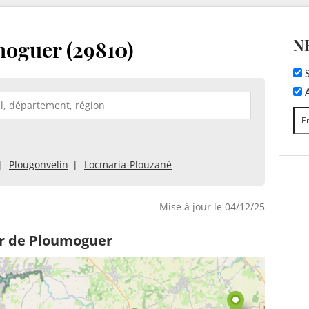
N
oguer (29810)
S
A
Plougonvelin
Locmaria-Plouzané
Mise à jour le 04/12/25
ur de Ploumoguer