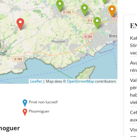
E
Kat
Sli
va
Ava
rén
Val
Leaflet
|
Map data ©
OpenStreetMap
contributors
pèr
hab
Privé non lucratif
viei
Ploumoguer
Cet
aux
moguer
Vin