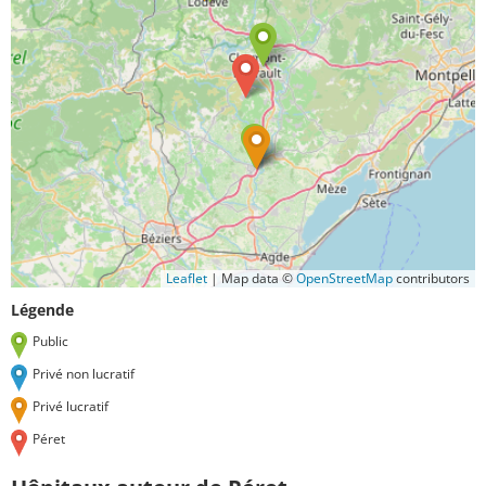
Leaflet
|
Map data ©
OpenStreetMap
contributors
Légende
Public
Privé non lucratif
Privé lucratif
Péret