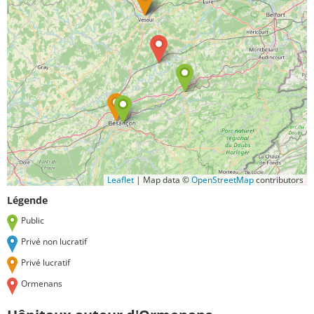
Leaflet
|
Map data ©
OpenStreetMap
contributors
Légende
Public
Privé non lucratif
Privé lucratif
Ormenans