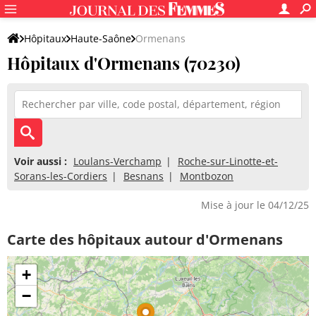
Hôpitaux
Haute-Saône
Ormenans
Hôpitaux d'Ormenans (70230)
Voir aussi :
Loulans-Verchamp
Roche-sur-Linotte-et-
Sorans-les-Cordiers
Besnans
Montbozon
Mise à jour le 04/12/25
Carte des hôpitaux autour d'Ormenans
+
−